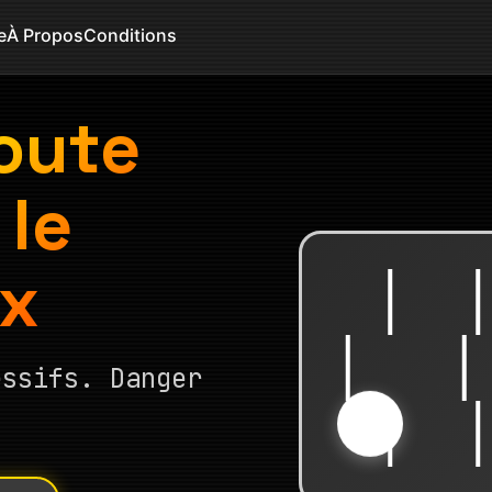
e
À Propos
Conditions
Route
 le
ux
essifs. Danger
🐔