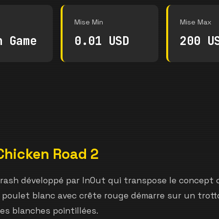
Mise Min
Mise Max
h Game
0.01 USD
200 U
Chicken Road 2
crash développé par InOut qui transpose le concept 
e poulet blanc avec crête rouge démarre sur un trottoi
s blanches pointillées.