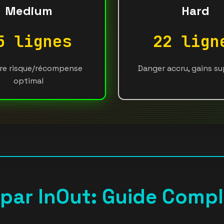
Medium
Hard
5 lignes
22 lign
bre risque/récompense
Danger accru, gains su
optimal
par InOut: Guide Compl