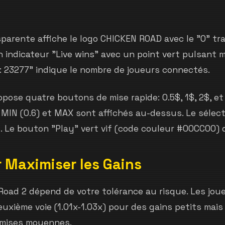
sparente affiche le logo CHICKEN ROAD avec le "O" t
n indicateur "Live wins" avec un point vert pulsant 
: 23277" indique le nombre de joueurs connectés.
pose quatre boutons de mise rapide: 0.5$, 1$, 2$, et
 MIN (0.6) et MAX sont affichés au-dessus. Le sélect
 Le bouton "Play" vert vif (code couleur #00CC00) de
r Maximiser les Gains
Road 2 dépend de votre tolérance au risque. Les jou
xième voie (1.01x-1.03x) pour des gains petits mais 
 mises moyennes.