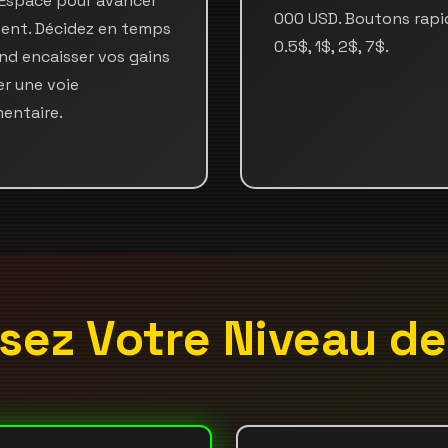
Espace pour avancer
000 USD. Boutons rapi
ent. Décidez en temps
0.5$, 1$, 2$, 7$.
nd encaisser vos gains
er une voie
entaire.
sez Votre Niveau d