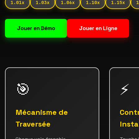
1.01x
1.03x
1.06x
1.10x
1.15x
1
Jouer en Démo
Jouer en Ligne
🎯
⚡
Mécanisme de
Cont
Traversée
Inst