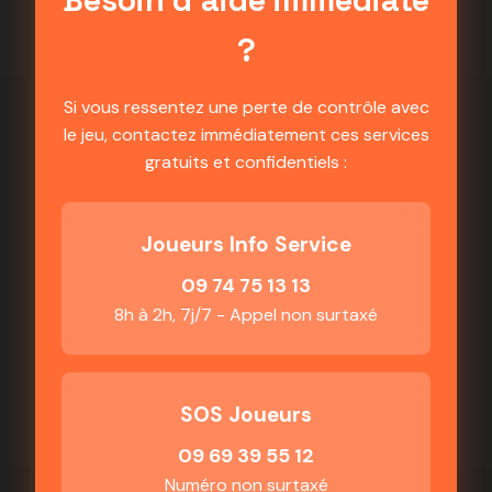
?
Si vous ressentez une perte de contrôle avec
le jeu, contactez immédiatement ces services
gratuits et confidentiels :
Joueurs Info Service
09 74 75 13 13
8h à 2h, 7j/7 - Appel non surtaxé
SOS Joueurs
09 69 39 55 12
Numéro non surtaxé