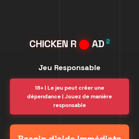
CHICKEN
R
AD
2
Jeu Responsable
18+ | Le jeu peut créer une
dépendance | Jouez de manière
responsable
Besoin d'aide immédiate